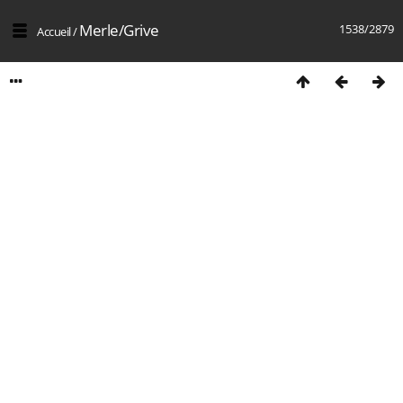
Merle/Grive
1538/2879
Accueil
/