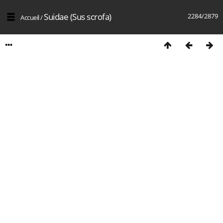
Suidae (Sus scrofa)
2284/2879
Accueil
/