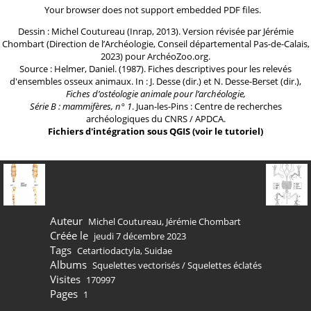
Your browser does not support embedded PDF files.
Dessin : Michel Coutureau (Inrap, 2013). Version révisée par Jérémie
Chombart (Direction de l’Archéologie, Conseil départemental Pas-de-Calais,
2023) pour ArchéoZoo.org.
Source : Helmer, Daniel. (1987). Fiches descriptives pour les relevés
d'ensembles osseux animaux. In : J. Desse (dir.) et N. Desse-Berset (dir.),
Fiches d’ostéologie animale pour l’archéologie,
Série B : mammifères, n° 1
. Juan-les-Pins : Centre de recherches
archéologiques du CNRS / APDCA.
Fichiers d'intégration sous QGIS
(
voir le tutoriel
)
Auteur
Michel Coutureau, Jérémie Chombart
Créée le
jeudi 7 décembre 2023
Tags
Cetartiodactyla
,
Suidae
Albums
Squelettes vectorisés
/
Squelettes éclatés
Visites
170997
Pages
1