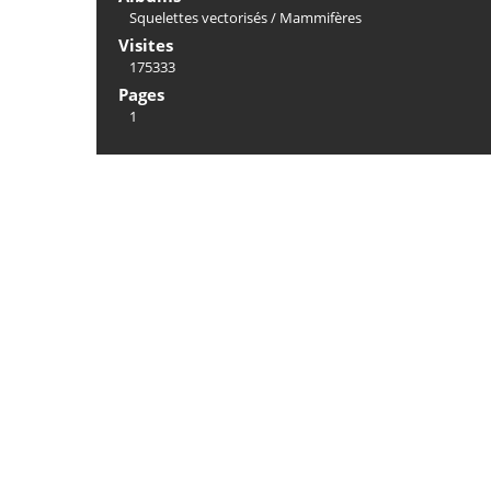
Squelettes vectorisés
/
Mammifères
Visites
175333
Pages
1