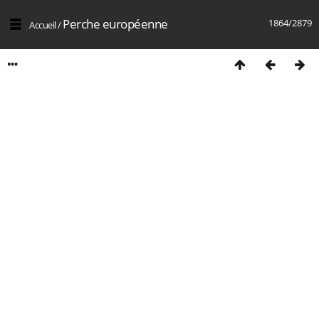
Perche européenne
1864/2879
Accueil
/