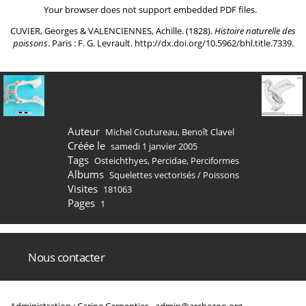
Your browser does not support embedded PDF files.
CUVIER, Georges & VALENCIENNES, Achille. (1828).
Histoire naturelle des
poissons
. Paris : F. G. Levrault.
http://dx.doi.org/10.5962/bhl.title.7339
.
Auteur
Michel Coutureau, Benoît Clavel
Créée le
samedi 1 janvier 2005
Tags
Osteichthyes
,
Percidae
,
Perciformes
Albums
Squelettes vectorisés
/
Poissons
Visites
181063
Pages
1
Nous contacter