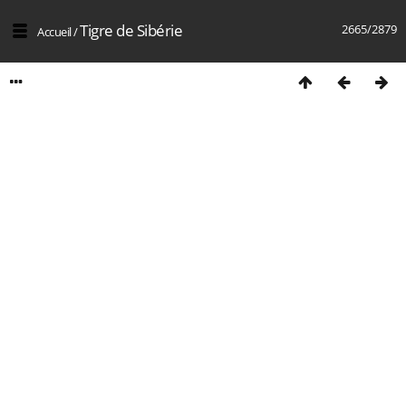
Tigre de Sibérie
2665/2879
Accueil
/