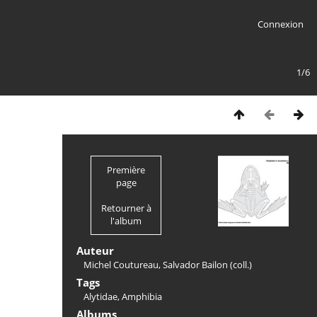
Connexion
1/6
Première
page
Retourner à
l'album
Auteur
Michel Coutureau, Salvador Bailon (coll.)
Tags
Alytidae
,
Amphibia
Albums