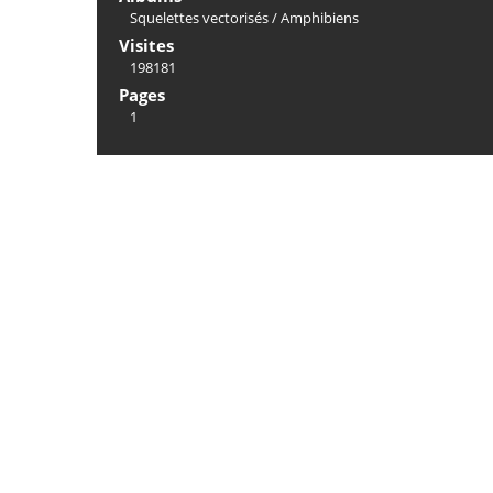
Squelettes vectorisés
/
Amphibiens
Visites
198181
Pages
1