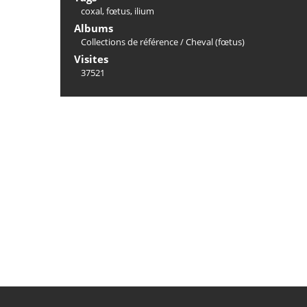
coxal
,
fœtus
,
ilium
Albums
Collections de référence
/
Cheval (fœtus)
Visites
37521