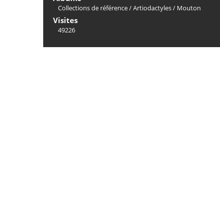
Collections de référence
/
Artiodactyles
/
Mouton
Visites
49226