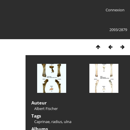
Connexion
2093/2879
Auteur
Albert Fischer
Tags
Caprinae
,
radius
,
ulna
Albums