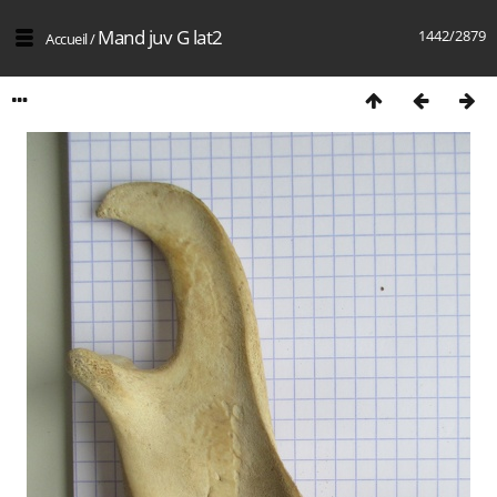
Mand juv G lat2
1442/2879
Accueil
/