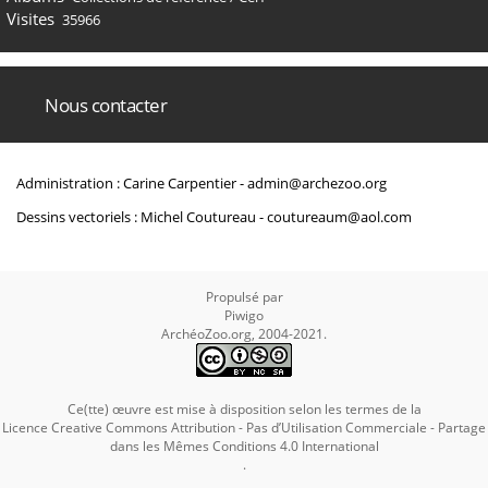
Visites
35966
Nous contacter
Administration : Carine Carpentier -
admin@archezoo.org
Dessins vectoriels : Michel Coutureau -
coutureaum@aol.com
Propulsé par
Piwigo
ArchéoZoo.org, 2004-2021.
Ce(tte) œuvre est mise à disposition selon les termes de la
Licence Creative Commons Attribution - Pas d’Utilisation Commerciale - Partage
dans les Mêmes Conditions 4.0 International
.