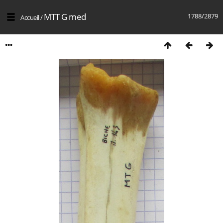
MTT G med
1788/2879
Accueil
/