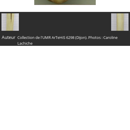
Auteur
Collection de l'UMR ArTeHiS 6298 (Dijon). Photos : Caroline
Lachiche
Tags
Cervus elaphus
Albums
Collections de référence
/
Cerf
Visites
32483
Nous contacter
Administration : Carine Carpentier -
admin@archezoo.org
Dessins vectoriels : Michel Coutureau -
coutureaum@aol.com