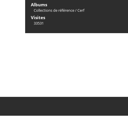
Albums
Collections de référence
/
Cerf
Visites
33531