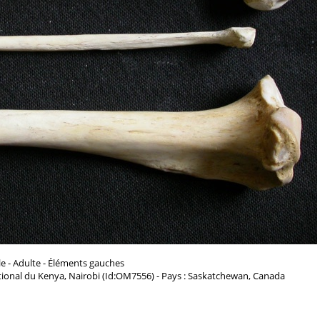
e - Adulte - Éléments gauches
ional du Kenya, Nairobi (Id:OM7556) - Pays : Saskatchewan, Canada