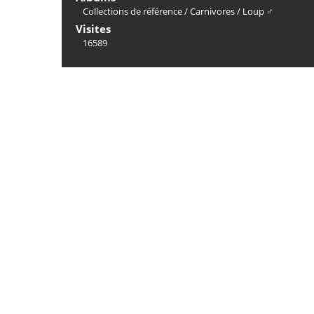
Collections de référence
/
Carnivores
/
Loup ♂
Visites
16589