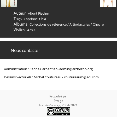
Auteur
Albert Fischer
Tags
Caprinae
,
tibia
Albums
Collections de référence
/
Artiodactyles
/
Chèvre
Visites
47800
Nous contacter
Administration : Carine Carpentier -
admin@archezoo.org
Dessins vectoriels : Michel Coutureau -
coutureaum@aol.com
Propulsé par
Piwigo
ArchéoZoo.org, 2004-2021.