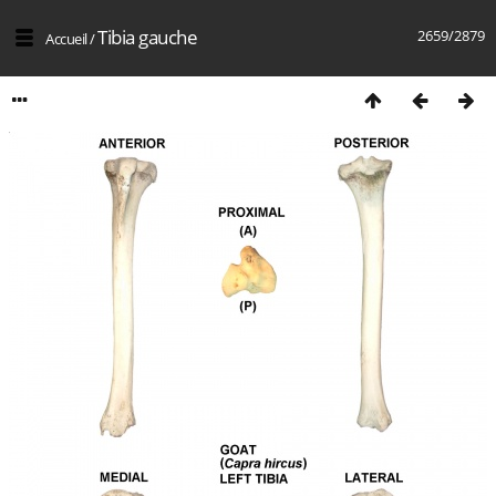
Tibia gauche
2659/2879
Accueil
/