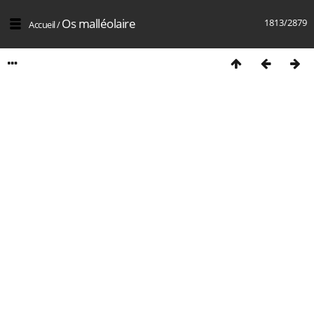
Os malléolaire
1813/2879
Accueil
/