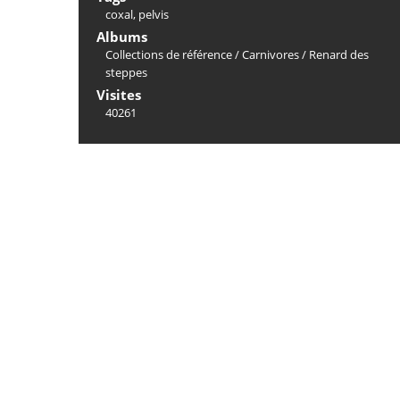
coxal
,
pelvis
Albums
Collections de référence
/
Carnivores
/
Renard des
steppes
Visites
40261