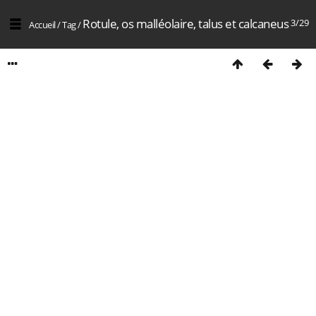
Rotule, os malléolaire, talus et calcaneus
3/29
Accueil
/
Tag
/