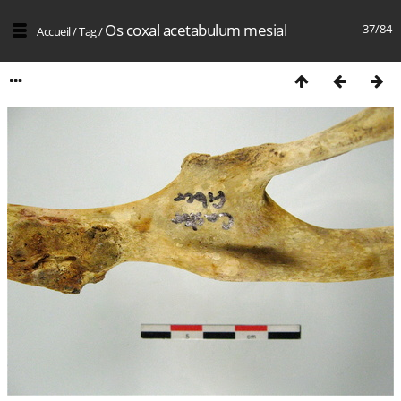
Os coxal acetabulum mesial
37/84
Accueil
/
Tag
/