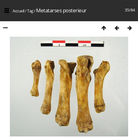
Metatarses posterieur
35/84
Accueil
/
Tag
/