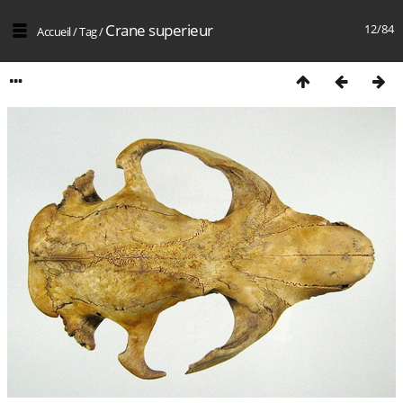
Crane superieur
12/84
Accueil
/
Tag
/